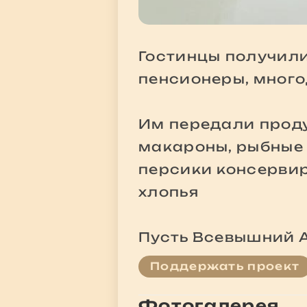
Гостинцы получил
пенсионеры, много
Им передали проду
макароны, рыбные 
персики консервиро
хлопья
Пусть Всевышний А
Поддержать проект
Фотогалерея