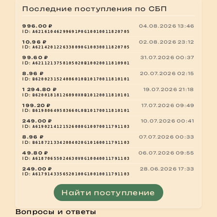
Последние поступления по СБП
996.00 ₽
04.08.2026 13:46
ID:
A62161046299691P0G10010011820705
10.96 ₽
02.08.2026 23:12
ID:
A6214201226338090G10030011820705
99.60 ₽
31.07.2026 00:37
ID:
A6211213758105020B10020011810901
8.96 ₽
20.07.2026 02:15
ID:
B6200231524086010B10170011810101
1 294.80 ₽
19.07.2026 21:18
ID:
B62001818126890X0B10120011810101
199.20 ₽
17.07.2026 09:49
ID:
B61980649583660L0B10170011810101
249.00 ₽
10.07.2026 00:41
ID:
A6190214121526080G10070011791103
8.96 ₽
07.07.2026 00:33
ID:
B6187213342084020G10160011791103
49.80 ₽
06.07.2026 09:55
ID:
A61870655024630V0G10040011791103
249.00 ₽
28.06.2026 17:33
ID:
A6179143356520100G10010011791103
Найти поступление
Вопросы и ответы