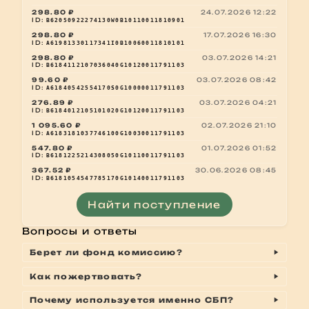
298.80 ₽
24.07.2026 12:22
ID:
B62050922274130W0B10110011810901
298.80 ₽
17.07.2026 16:30
ID:
A61981330117341I0B10060011810101
298.80 ₽
03.07.2026 14:21
ID:
B6184112107036040G10120011791103
99.60 ₽
03.07.2026 08:42
ID:
A61840542554170S0G10000011791103
276.89 ₽
03.07.2026 04:21
ID:
B6184012105101020G10120011791103
1 095.60 ₽
02.07.2026 21:10
ID:
A6183181037746100G10030011791103
547.80 ₽
01.07.2026 01:52
ID:
B6181225214308050G10110011791103
367.52 ₽
30.06.2026 08:45
ID:
B6181054547785170G10140011791103
Найти поступление
Вопросы и ответы
Берет ли фонд комиссию?
Как пожертвовать?
Почему используется именно СБП?