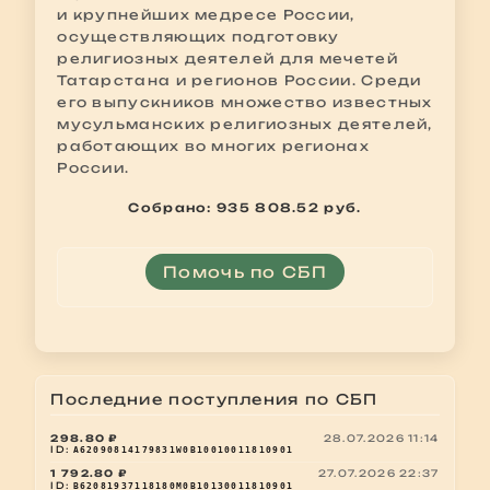
и крупнейших медресе России,
осуществляющих подготовку
религиозных деятелей для мечетей
Татарстана и регионов России. Среди
его выпускников множество известных
мусульманских религиозных деятелей,
работающих во многих регионах
России.
Собрано: 935 808.52 руб.
Помочь по СБП
Последние поступления по СБП
298.80 ₽
28.07.2026 11:14
ID:
A62090814179831W0B10010011810901
1 792.80 ₽
27.07.2026 22:37
ID:
B62081937118180M0B10130011810901