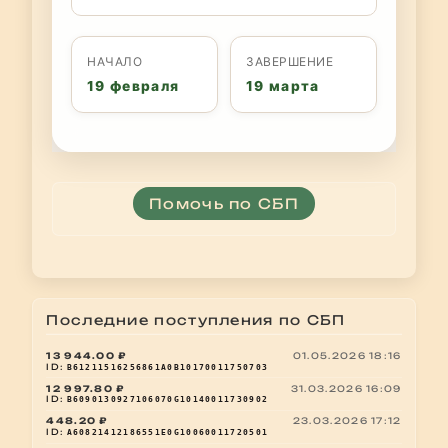
НАЧАЛО
ЗАВЕРШЕНИЕ
19 февраля
19 марта
Помочь по СБП
Последние поступления по СБП
13 944.00 ₽
01.05.2026 18:16
ID:
B61211516256861A0B10170011750703
12 997.80 ₽
31.03.2026 16:09
ID:
B6090130927106070G10140011730902
448.20 ₽
23.03.2026 17:12
ID:
A60821412186551E0G10060011720501