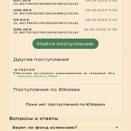
697.20 ₽
26.06.2026 11:59
ID:
B61770859515000Z0G10100011791103
498.00 ₽
26.06.2026 11:56
ID:
A61770856558521O0G10060011791103
99.60 ₽
26.06.2026 11:54
ID:
A61770854237631X0G10070011791103
996.00 ₽
26.06.2026 10:38
ID:
B61770738227091J0G10120011791103
Найти поступление
Другие поступления
-6 742.73 ₽
Избыточные поступления перенаправлены на следующий сбор
-
Сабитовы Давид и Демид
Поступления по ЮKassa
Пока нет поступлений по ЮKassa
Вопросы и ответы
Берет ли фонд комиссию?