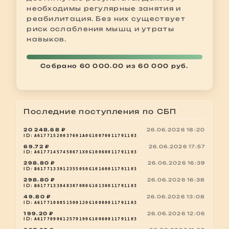
необходимы регулярные занятия и
реабилитация. Без них существует
риск ослабления мышц и утраты
навыков.
Собрано 60 000.00 из 60 000 руб.
Последние поступления по СБП
20 248.68 ₽
26.06.2026 18:20
ID:
A61771520037691A0G10070011791103
69.72 ₽
26.06.2026 17:57
ID:
A61771457458671X0G10060011791103
298.80 ₽
26.06.2026 16:39
ID:
B61771339123550S0G10160011791103
298.80 ₽
26.06.2026 16:38
ID:
B61771338483870R0G10130011791103
49.80 ₽
26.06.2026 13:08
ID:
A6177100851500120G10080011791103
199.20 ₽
26.06.2026 12:06
ID:
A6177090612579190G10060011791103