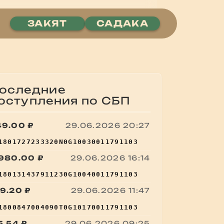
ЗАКЯТ
САДАКА
оследние
оступления по СБП
49.00 ₽
29.06.2026 20:27
:
1801727233320N0G10030011791103
 980.00 ₽
29.06.2026 16:14
:
180131437911230G10040011791103
9.20 ₽
29.06.2026 11:47
:
1800847004090T0G10170011791103
5.54 ₽
29.06.2026 09:25