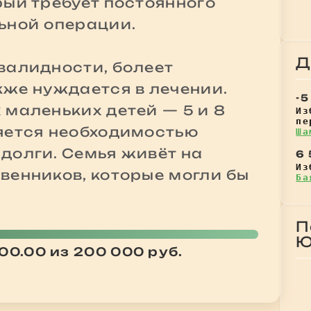
рый требует постоянного
ьной операции.
Д
валидности, болеет
кже нуждается в лечении.
-5
 маленьких детей — 5 и 8
Из
пе
яется необходимостью
Ша
долги. Семья живёт на
6 
Из
венников, которые могли бы
Ба
П
Ю
00.00 из 200 000 руб.