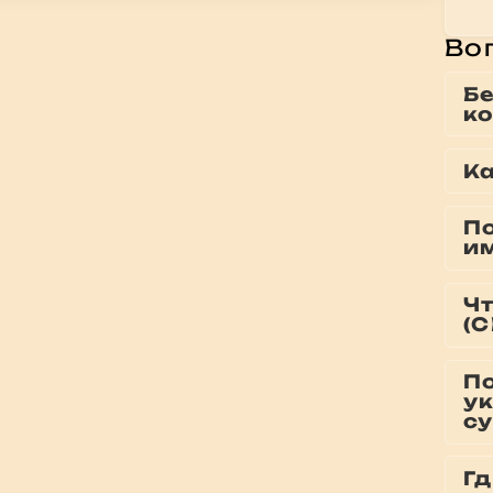
Во
Б
к
К
П
и
Чт
(С
П
у
с
Г