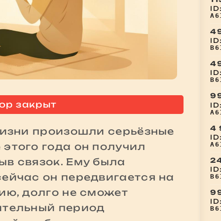
ID
A6
4
ID
B6
4
ID
B6
9
ор закрыт
ID
A6
4
 жизни произошли серьёзные
ID
A6
 этого года он получил
2
ыв связок. Ему была
ID
сейчас он передвигается на
B6
ию, долго не сможет
9
ID
ительный период
B6