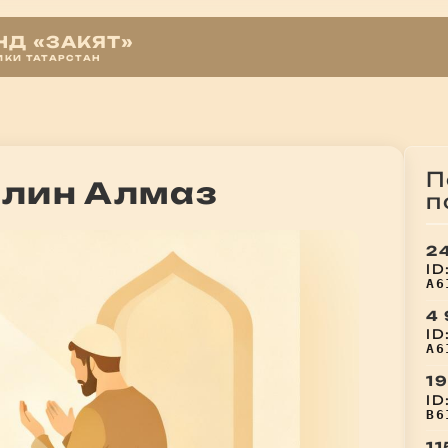
Д «ЗАКЯТ»
ИКИ ТАТАРСТАН
П
ллин Алмаз
п
2
ID
A6
4
ID
A6
19
ID
B6
11