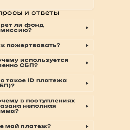
просы и ответы
ерет ли фонд
омиссию?
ак пожертвовать?
очему используется
менно СБП?
о такое ID платежа
БП)?
очему в поступлениях
казана неполная
умма?
де мой платеж?